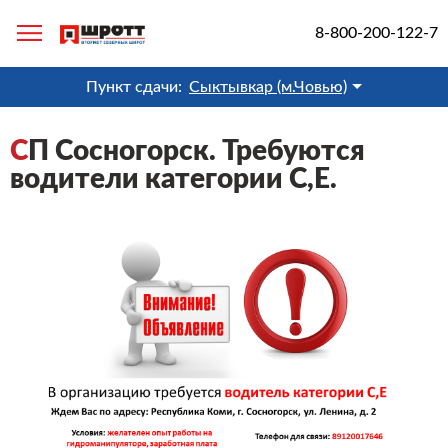
8-800-200-122-7
Пункт сдачи:
Сыктывкар (м.Човью)
С
П Сосногорск. Требуются
водители категории С,Е.