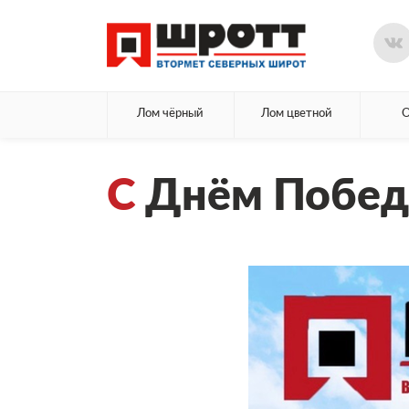
Лом чёрный
Лом цветной
С
Днём Побед