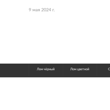
9 мая 2024 г.
Лом чёрный
Лом цветной
ХО
© 2011 - 2026. Шротт. Втормет северных широт. Все п