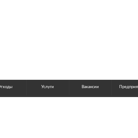
Отходы
Услуги
Вакансии
Предприя
ЧУ СДАТЬ ЛОМ
рава защищены