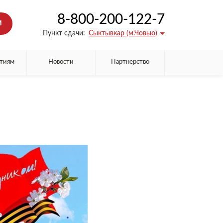
8-800-200-122-7
М
Пункт сдачи:
Сыктывкар (м.Човью)
тиям
Новости
Партнерство