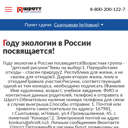
8-800-200-122-7
Пункт сдачи:
Сыктывкар (м.Човью)
Г
оду экологии в России
посвящается!
Году экологии в России посвящается!Возрастная группа -
"детский рисунок"Темы на выбор:1. Переработаем
отходы - спасем природу2. Республика для жизни, а не
свалка для отходов3. Дарим вторую жизнь лому и
отходамПравила участия:Рисунок, соответствующий
одной из тем конкурса, необходимо подписать (Фамилия
Имя художника, возраст, учебное завдение, ФИО и
контактные данные родителей, телефон) и отправить в
Шротт.Обязательно наличие номера телефона для связи
в случае выигрыша.Способы отправки: 1. Почтой или
привезти самостоятельно по адресу: 167981,
г.Сыктывкар, м.Човью, ул.4 Промышленная, 45, с
пометкой "Конкурс".2. Электронной почтой на адрес
konkurs@shrott.ru3. Личным сообщением Вконтакте
Шротт ПетровичуВсе рисунки будут размещены на