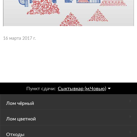
16 марта 2017 г.
Пункт сдачи:
Сыктывкар (м.Човью)
Лом чёрный
Лом цветной
Отходы