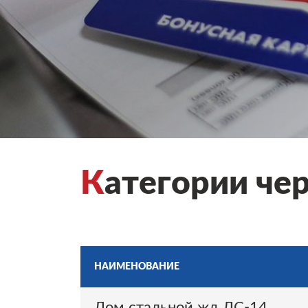
К
атегории чер
НАИМЕНОВАНИЕ
Лом стальной жд ЛС-14