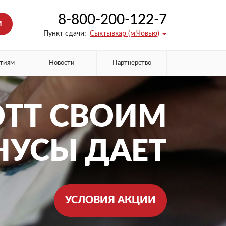
8-800-200-122-7
М
Пункт сдачи:
Сыктывкар (м.Човью)
тиям
Новости
Партнерство
ТТ СВОИМ
НУСЫ ДАЕТ
УСЛОВИЯ АКЦИИ