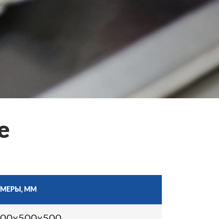
е
ЗМЕРЫ, ММ
00х500х500