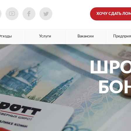
ХОЧУ СДАТЬ ЛО
Отходы
Услуги
Вакансии
Предприя
ШРО
БО