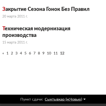
З
акрытие Сезона Гонок Без Правил
20 марта 2011 г.
Т
ехническая модернизация
производства
15 марта 2011 г.
«
1
2
3
4
5
6
7
8
9
10
11
12
Пункт сдачи:
Сыктывкар (м.Човью)