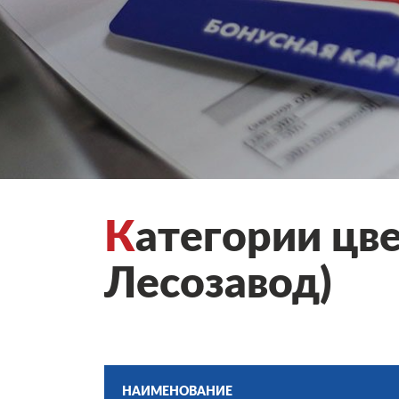
К
атегории цв
Лесозавод)
НАИМЕНОВАНИЕ