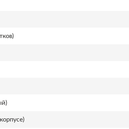
тков)
ый)
корпусе)