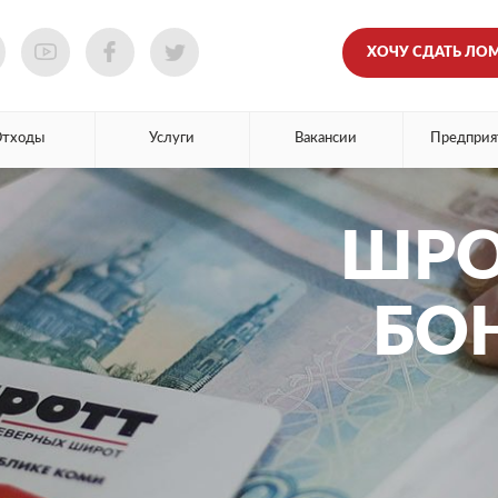
ХОЧУ СДАТЬ ЛО
Отходы
Услуги
Вакансии
Предприя
ШРО
БО