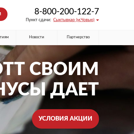
8-800-200-122-7
М
Пункт сдачи:
Сыктывкар (м.Човью)
тиям
Новости
Партнерство
ТТ СВОИМ
НУСЫ ДАЕТ
УСЛОВИЯ АКЦИИ