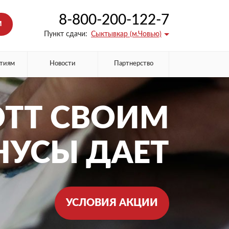
8-800-200-122-7
М
Пункт сдачи:
Сыктывкар (м.Човью)
тиям
Новости
Партнерство
ТТ СВОИМ
НУСЫ ДАЕТ
УСЛОВИЯ АКЦИИ