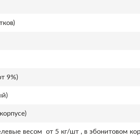
тков)
от 9%)
ый)
корпусе)
левые весом от 5 кг/шт , в эбонитовом кор